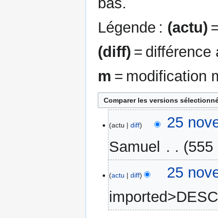
bas.
Légende :
(actu)
=
(diff)
= différence
m
= modification 
25
25 nov
actu
diff
novembre
2013
Samuel
‎
555 
A
25 nov
u
actu
diff
c
imported>DES
u
n
A
r