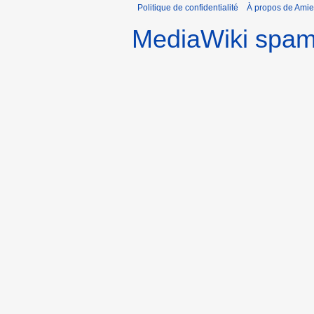
f
Politique de confidentialité
À propos de Amie
i
i
o
MediaWiki spa
c
n
a
s
t
i
o
n
s