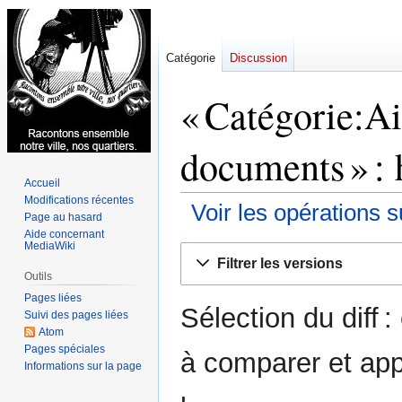
Catégorie
Discussion
« Catégorie:Ai
documents » : 
Accueil
Modifications récentes
Voir les opérations s
Page au hasard
Aide concernant
MediaWiki
Aller
Aller
Filtrer les versions
à
à
Outils
la
la
Pages liées
Sélection du diff 
navigation
recherche
Suivi des pages liées
Atom
Pages spéciales
à comparer et app
Informations sur la page