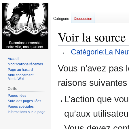
Catégorie
Discussion
Voir la source
←
Catégorie:La Neuv
Accueil
Aller
Aller
Modifications récentes
Vous n’avez pas le
Page au hasard
à
à
Aide concernant
la
la
MediaWiki
raisons suivantes 
navigation
recherche
Outils
Pages liées
L’action que vou
Suivi des pages liées
Pages spéciales
qu’aux utilisate
Informations sur la page
Vous devez conf