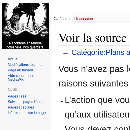
Catégorie
Discussion
Voir la source
←
Catégorie:Plans 
Accueil
Aller
Aller
Modifications récentes
Vous n’avez pas le
Page au hasard
à
à
Aide concernant
la
la
MediaWiki
raisons suivantes 
navigation
recherche
Outils
Pages liées
L’action que vou
Suivi des pages liées
Pages spéciales
qu’aux utilisate
Informations sur la page
Vous devez conf