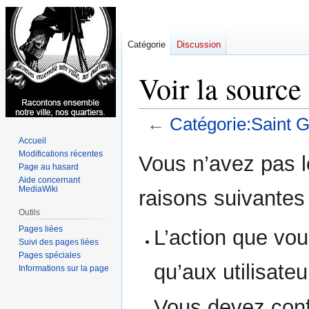
Catégorie
Discussion
Voir la source
←
Catégorie:Saint 
Accueil
Aller
Aller
Modifications récentes
Vous n’avez pas le
Page au hasard
à
à
Aide concernant
la
la
MediaWiki
raisons suivantes 
navigation
recherche
Outils
Pages liées
L’action que vou
Suivi des pages liées
Pages spéciales
qu’aux utilisate
Informations sur la page
Vous devez conf