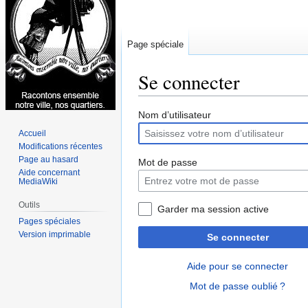
Page spéciale
Se connecter
Aller
Aller
Nom d’utilisateur
à
à
Accueil
la
la
Modifications récentes
navigation
recherche
Page au hasard
Mot de passe
Aide concernant
MediaWiki
Outils
Garder ma session active
Pages spéciales
Version imprimable
Se connecter
Aide pour se connecter
Mot de passe oublié ?