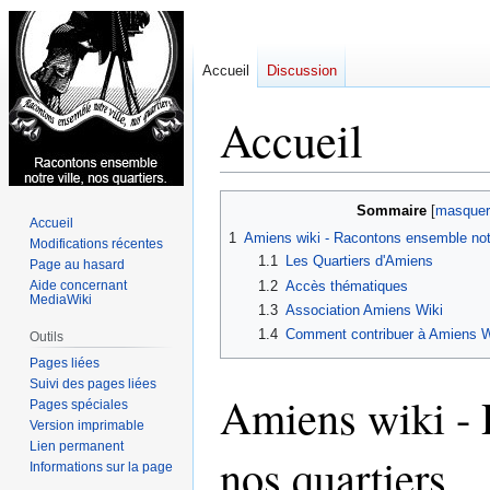
Accueil
Discussion
Accueil
Aller
Aller
Sommaire
Accueil
à
à
1
Amiens wiki - Racontons ensemble notre
Modifications récentes
la
la
1.1
Les Quartiers d'Amiens
Page au hasard
navigation
recherche
1.2
Accès thématiques
Aide concernant
MediaWiki
1.3
Association Amiens Wiki
1.4
Comment contribuer à Amiens W
Outils
Pages liées
Suivi des pages liées
Amiens wiki - 
Pages spéciales
Version imprimable
Lien permanent
nos quartiers
Informations sur la page