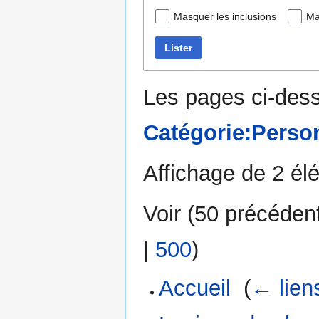
Masquer les inclusions
Ma
Lister
Les pages ci-dess
Catégorie:Perso
Affichage de 2 él
Voir (
50 précéden
|
500
)
Accueil
‎
(
← lien