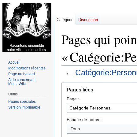
Catégorie
Discussion
Pages qui poin
« Catégorie:Pe
Accueil
Modifications récentes
←
Catégorie:Person
Page au hasard
Aide concernant
MediaWiki
Aller
Aller
Pages liées
à
à
Outils
Page :
la
la
Pages spéciales
navigation
recherche
Version imprimable
Espace de noms :
Tous