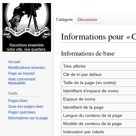
Catégorie
Discussion
Informations pour « 
Informations de base
Aller
Aller
à
à
Accueil
la
la
Titre affiché
Modifications récentes
navigation
recherche
Page au hasard
Clé de tri par défaut
Aide concernant
Taille de la page (en octets)
MediaWiki
Identifiant dʼespace de noms
Outils
Espace de noms
Pages liées
Suivi des pages liées
Identifiant de la page
Pages spéciales
Langue du contenu de la page
Informations sur la page
Modèle de contenu de la page
Indexation par robots