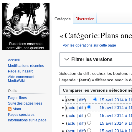
Catégorie
Discussion
« Catégorie:Plans anci
Voir les opérations sur cette page
Aller
Aller
Filtrer les versions
Accueil
à
à
Modifications récentes
la
la
Page au hasard
Sélection du diff : cochez les boutons
navigation
recherche
Aide concernant
Légende :
(actu)
= différence avec la d
MediaWiki
Outils
Pages liées
actu
diff
15 avril 2014 à 1
15
Suivi des pages liées
A
avril
actu
diff
15 avril 2014 à 1
Atom
u
2014
A
Pages spéciales
actu
diff
15 avril 2014 à 1
c
u
Informations sur la page
A
actu
diff
15 avril 2014 à 1
u
c
u
A
actu
diff
15 avril 2014 à 1
n