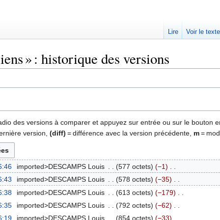
Lire
Voir le text
ens » : historique des versions
 radio des versions à comparer et appuyez sur entrée ou sur le bouton e
ernière version,
(diff)
= différence avec la version précédente,
m
= modi
6:46
‎
imported>DESCAMPS Louis
‎
577 octets
−1
‎
6:43
‎
imported>DESCAMPS Louis
‎
578 octets
−35
‎
6:38
‎
imported>DESCAMPS Louis
‎
613 octets
−179
‎
6:35
‎
imported>DESCAMPS Louis
‎
792 octets
−62
‎
6:19
‎
imported>DESCAMPS Louis
‎
854 octets
−33
‎