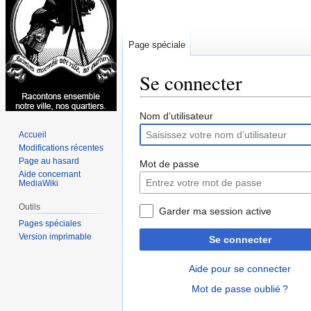
Page spéciale
Se connecter
Aller
Aller
Nom d’utilisateur
à
à
Accueil
la
la
Modifications récentes
navigation
recherche
Page au hasard
Mot de passe
Aide concernant
MediaWiki
Outils
Garder ma session active
Pages spéciales
Version imprimable
Se connecter
Aide pour se connecter
Mot de passe oublié ?