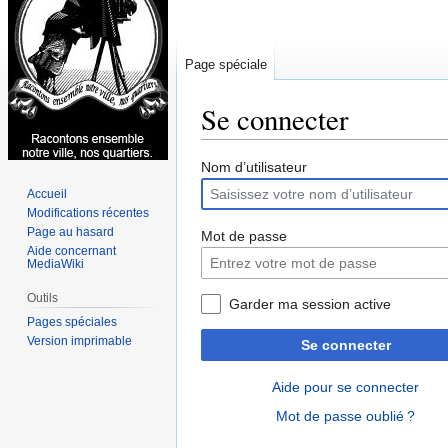
Page spéciale
Se connecter
Aller
Aller
Nom d’utilisateur
à
à
Accueil
la
la
Modifications récentes
navigation
recherche
Page au hasard
Mot de passe
Aide concernant
MediaWiki
Outils
Garder ma session active
Pages spéciales
Version imprimable
Se connecter
Aide pour se connecter
Mot de passe oublié ?