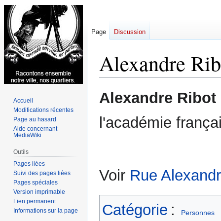
Page
Discussion
Alexandre Rib
Aller
Aller
Alexandre Ribot
Accueil
à
à
Modifications récentes
la
la
l'académie frança
Page au hasard
navigation
recherche
Aide concernant
MediaWiki
Outils
Pages liées
Voir
Rue Alexandr
Suivi des pages liées
Pages spéciales
Version imprimable
Lien permanent
Catégorie
:
Informations sur la page
Personnes