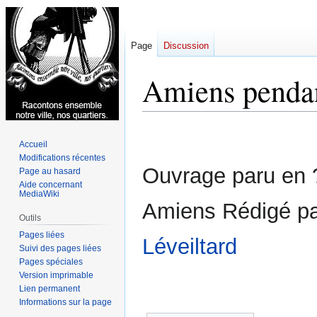
Page
Discussion
Amiens pendan
Aller
Aller
Accueil
à
à
Modifications récentes
la
la
Ouvrage paru en ?
Page au hasard
navigation
recherche
Aide concernant
MediaWiki
Amiens Rédigé par
Outils
Pages liées
Léveiltard
Suivi des pages liées
Pages spéciales
Version imprimable
Lien permanent
Informations sur la page