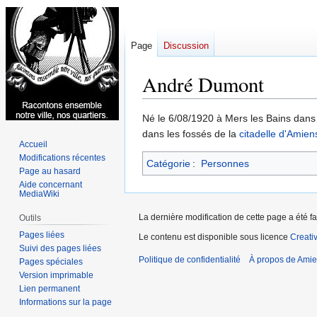
Page
Discussion
André Dumont
Aller
Aller
Né le 6/08/1920 à Mers les Bains dans
à
à
dans les fossés de la
citadelle d'Amien
Accueil
la
la
Modifications récentes
Catégorie
:
Personnes
navigation
recherche
Page au hasard
Aide concernant
MediaWiki
La dernière modification de cette page a été fa
Outils
Pages liées
Le contenu est disponible sous licence
Creati
Suivi des pages liées
Politique de confidentialité
À propos de Amie
Pages spéciales
Version imprimable
Lien permanent
Informations sur la page