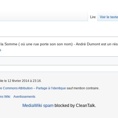
Lire
Voir le text
 la Somme ( où une rue porte son son nom) - André Dumont est un résis
s
ite le 12 février 2014 à 23:16.
ve Commons Attribution – Partage à l’identique
sauf mention contraire.
ns Wiki
Avertissements
MediaWiki spam
blocked by CleanTalk.