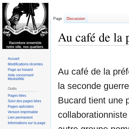
Page
Discussion
Au café de la 
Aller
Aller
Accueil
à
à
Modifications récentes
la
la
Au café de la pré
Page au hasard
navigation
recherche
Aide concernant
MediaWiki
la seconde guerre
Outils
Pages liées
Bucard tient une
Suivi des pages liées
Pages spéciales
collaborationniste
Version imprimable
Lien permanent
Informations sur la page