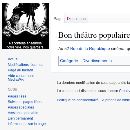
Page
Discussion
Bon théâtre populair
Aller
Aller
Au 52
Rue de la République
cinéma, qu
à
à
Accueil
Catégorie
:
Divertissements
la
la
Modifications récentes
navigation
recherche
Page au hasard
Aide concernant
MediaWiki
La dernière modification de cette page a été fa
Outils
Le contenu est disponible sous licence
Creati
Pages liées
Politique de confidentialité
À propos de Amie
Suivi des pages liées
Pages spéciales
Version imprimable
Lien permanent
Informations sur la page