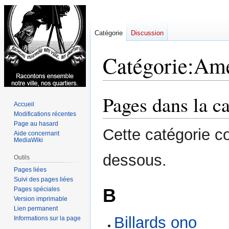
Catégorie
Discussion
Catégorie
:
Ame
Pages dans la 
Aller
Aller
Accueil
à
à
Modifications récentes
la
la
Page au hasard
Cette catégorie c
navigation
recherche
Aide concernant
MediaWiki
dessous.
Outils
Pages liées
Suivi des pages liées
B
Pages spéciales
Version imprimable
Lien permanent
Billards ono
Informations sur la page