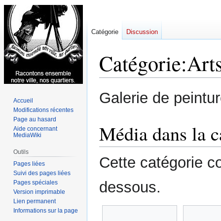
Catégorie
Discussion
Catégorie
:
Art
Aller
Aller
Galerie de peintu
Accueil
à
à
Modifications récentes
la
la
Page au hasard
navigation
recherche
Média dans la c
Aide concernant
MediaWiki
Outils
Cette catégorie co
Pages liées
Suivi des pages liées
dessous.
Pages spéciales
Version imprimable
Lien permanent
Informations sur la page