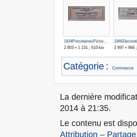
1934PorcelainesPichonPlantard.jpg
2 803 × 1 131 ; 610 kio
2 897 × 966 ;
Catégorie
:
Commerce
La dernière modificat
2014 à 21:35.
Le contenu est dispo
Attribution – Partage