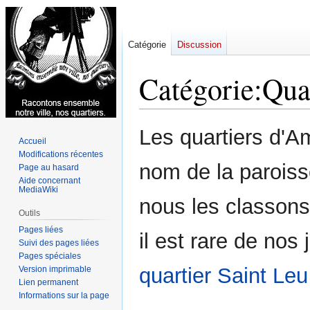
Catégorie
Discussion
Catégorie
:
Qua
Aller
Aller
Les quartiers d'A
Accueil
à
à
Modifications récentes
la
la
nom de la paroiss
Page au hasard
navigation
recherche
Aide concernant
MediaWiki
nous les classons
Outils
Pages liées
il est rare de nos
Suivi des pages liées
Pages spéciales
quartier Saint Leu
Version imprimable
Lien permanent
Informations sur la page