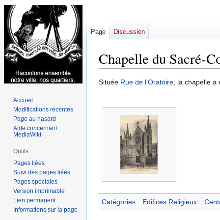
Page
Discussion
Chapelle du Sacré-C
Aller
Aller
Située
Rue de l'Oratoire
, la chapelle a
à
à
Accueil
la
la
Modifications récentes
navigation
recherche
Page au hasard
Aide concernant
MediaWiki
Outils
Pages liées
Suivi des pages liées
Pages spéciales
Version imprimable
Lien permanent
Catégories
:
Edifices Religieux
Centr
Informations sur la page