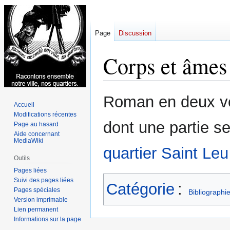
Page
Discussion
Corps et âmes
Aller
Aller
Roman en deux v
Accueil
à
à
Modifications récentes
la
la
dont une partie s
Page au hasard
navigation
recherche
Aide concernant
MediaWiki
quartier Saint Leu
Outils
Pages liées
Suivi des pages liées
Catégorie
:
Pages spéciales
Bibliographi
Version imprimable
Lien permanent
Informations sur la page