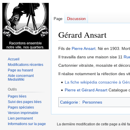
Page
Discussion
Gérard Ansart
Aller
Aller
Fils de
Pierre Ansart
. Né en 1903. Mor
à
à
Il travailla dans une maison sise 11
Rue
Accueil
la
la
Modifications récentes
Cartonnier vitraïste, mosaïste et déco
navigation
recherche
Page au hasard
Il réalise notamment la réfection des vit
Aide concernant
MediaWiki
La fiche wikipédia consacrée à Gér
Outils
Pierre et Gérard Ansart
Catalogue d
Pages liées
Suivi des pages liées
Catégorie
:
Personnes
Pages spéciales
Version imprimable
Lien permanent
Informations sur la page
La dernière modification de cette page a été f