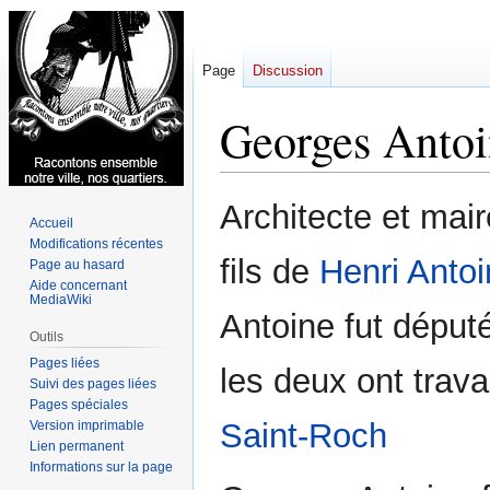
Page
Discussion
Georges Antoi
Aller
Aller
Architecte et mai
Accueil
à
à
Modifications récentes
la
la
fils de
Henri Anto
Page au hasard
navigation
recherche
Aide concernant
MediaWiki
Antoine fut dépu
Outils
Pages liées
les deux ont travai
Suivi des pages liées
Pages spéciales
Saint-Roch
Version imprimable
Lien permanent
Informations sur la page