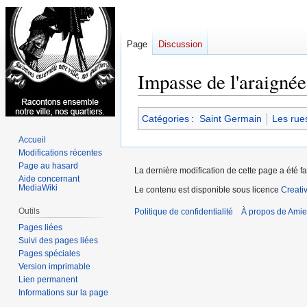
Page
Discussion
Impasse de l'araignée
Aller
Aller
Catégories
:
Saint Germain
Les rue
à
à
Accueil
la
la
Modifications récentes
navigation
recherche
Page au hasard
La dernière modification de cette page a été f
Aide concernant
MediaWiki
Le contenu est disponible sous licence
Creati
Outils
Politique de confidentialité
À propos de Amie
Pages liées
Suivi des pages liées
Pages spéciales
Version imprimable
Lien permanent
Informations sur la page