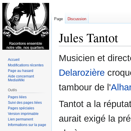
Page
Discussion
Jules Tantot
Aller
Aller
Musicien et direct
Accueil
à
à
Modifications récentes
la
la
Delarozière
croqu
Page au hasard
navigation
recherche
Aide concernant
MediaWiki
tambour de l'
Alha
Outils
Pages liées
Tantot a la réput
Suivi des pages liées
Pages spéciales
Version imprimable
aurait exigé la p
Lien permanent
Informations sur la page