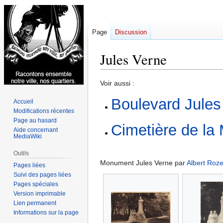
Page
Discussion
Jules Verne
Aller
Aller
Voir aussi :
à
à
Boulevard Jules
Accueil
la
la
Modifications récentes
navigation
recherche
Page au hasard
Cimetière de la
Aide concernant
MediaWiki
Outils
Monument Jules Verne par
Albert Roz
Pages liées
Suivi des pages liées
Pages spéciales
Version imprimable
Lien permanent
Informations sur la page