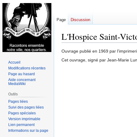
Page
Discussion
L'Hospice Saint-Vict
Aller
Aller
Ouvrage publié en 1969 par l'imprimeri
à
à
Cet ouvrage, signé par Jean-Marie Lu
Accueil
la
la
Modifications récentes
navigation
recherche
Page au hasard
Aide concernant
MediaWiki
Outils
Pages liées
Suivi des pages liées
Pages spéciales
Version imprimable
Lien permanent
Informations sur la page