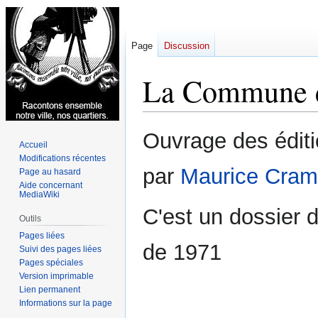
Page
Discussion
La Commune 
Aller
Aller
Ouvrage des édit
Accueil
à
à
Modifications récentes
la
la
par
Maurice Cra
Page au hasard
navigation
recherche
Aide concernant
MediaWiki
C'est un dossier 
Outils
Pages liées
de 1971
Suivi des pages liées
Pages spéciales
Version imprimable
Lien permanent
Informations sur la page