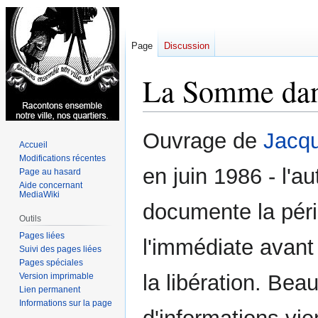
Page
Discussion
La Somme dans
Aller
Aller
Ouvrage de
Jacq
Accueil
à
à
Modifications récentes
la
la
en juin 1986 - l'au
Page au hasard
navigation
recherche
Aide concernant
MediaWiki
documente la péri
Outils
Pages liées
l'immédiate avant
Suivi des pages liées
Pages spéciales
la libération. Bea
Version imprimable
Lien permanent
Informations sur la page