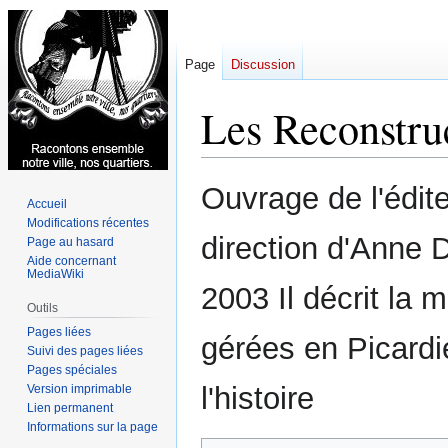
Page
Discussion
Les Reconstruc
Aller
Aller
Ouvrage de l'édit
Accueil
à
à
Modifications récentes
la
la
direction d'Anne D
Page au hasard
navigation
recherche
Aide concernant
MediaWiki
2003 Il décrit la 
Outils
Pages liées
gérées en Picardi
Suivi des pages liées
Pages spéciales
l'histoire
Version imprimable
Lien permanent
Informations sur la page