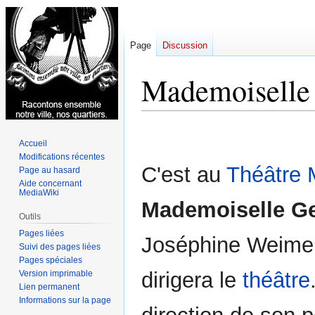
Page
Discussion
Mademoiselle
Aller
Aller
Accueil
à
à
Modifications récentes
la
la
C'est au
Théâtre 
Page au hasard
navigation
recherche
Aide concernant
MediaWiki
Mademoiselle G
Outils
Pages liées
Joséphine Weimer) 
Suivi des pages liées
Pages spéciales
dirigera le
théâtre
Version imprimable
Lien permanent
Informations sur la page