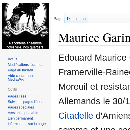
Page
Discussion
Maurice Gari
Aller
Aller
Edouard Maurice G
Accueil
à
à
Modifications récentes
la
la
Framerville-Raine
Page au hasard
navigation
recherche
Aide concernant
MediaWiki
Moreuil et resistant
Outils
Pages liées
Allemands le 30/
Suivi des pages liées
Pages spéciales
Citadelle
d'Amiens
Version imprimable
Lien permanent
Informations sur la page