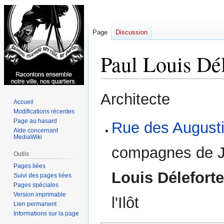
Page
Discussion
Paul Louis Dél
Aller
Aller
Architecte
Accueil
à
à
Modifications récentes
la
la
Page au hasard
Rue des August
navigation
recherche
Aide concernant
MediaWiki
compagnes de Jé
Outils
Pages liées
Louis Déleforte
Suivi des pages liées
Pages spéciales
Version imprimable
l'Ilôt
Lien permanent
Informations sur la page