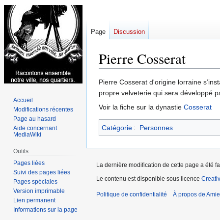
Page
Discussion
Pierre Cosserat
Aller
Aller
Pierre Cosserat d'origine lorraine s’ins
à
à
propre velveterie qui sera développé par 
Accueil
la
la
Voir la fiche sur la dynastie
Cosserat
Modifications récentes
navigation
recherche
Page au hasard
Catégorie
:
Personnes
Aide concernant
MediaWiki
Outils
Pages liées
La dernière modification de cette page a été f
Suivi des pages liées
Le contenu est disponible sous licence
Creati
Pages spéciales
Version imprimable
Politique de confidentialité
À propos de Amie
Lien permanent
Informations sur la page