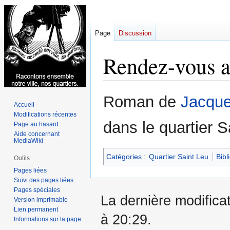
Page
Discussion
Rendez-vous au
Aller
Aller
Roman de
Jacque
Accueil
à
à
Modifications récentes
la
la
dans le quartier S
Page au hasard
navigation
recherche
Aide concernant
MediaWiki
Catégories
:
Quartier Saint Leu
Bibl
Outils
Pages liées
Suivi des pages liées
Pages spéciales
La dernière modificat
Version imprimable
Lien permanent
à 20:29.
Informations sur la page