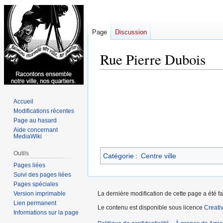
Page
Discussion
Rue Pierre Dubois
Aller
Aller
à
à
Accueil
la
la
Modifications récentes
navigation
recherche
Page au hasard
Aide concernant
MediaWiki
Outils
Catégorie
:
Centre ville
Pages liées
Suivi des pages liées
Pages spéciales
Version imprimable
La dernière modification de cette page a été fai
Lien permanent
Le contenu est disponible sous licence
Creati
Informations sur la page