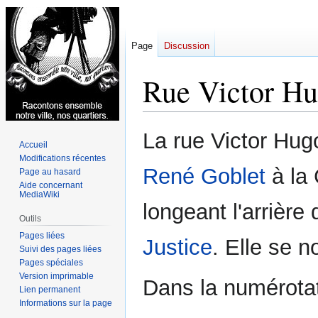
Page
Discussion
Rue Victor H
Aller
Aller
La rue Victor Hugo
Accueil
à
à
Modifications récentes
la
la
René Goblet
à la 
Page au hasard
navigation
recherche
Aide concernant
MediaWiki
longeant l'arrière
Outils
Pages liées
Justice
. Elle se 
Suivi des pages liées
Pages spéciales
Version imprimable
Dans la numérotat
Lien permanent
Informations sur la page