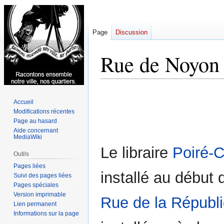
Page
Discussion
Rue de Noyon
Aller
Aller
Accueil
à
à
Modifications récentes
la
la
Page au hasard
navigation
recherche
Aide concernant
MediaWiki
Le libraire
Poiré-
Outils
Pages liées
installé au début 
Suivi des pages liées
Pages spéciales
Version imprimable
Rue de la Républ
Lien permanent
Informations sur la page