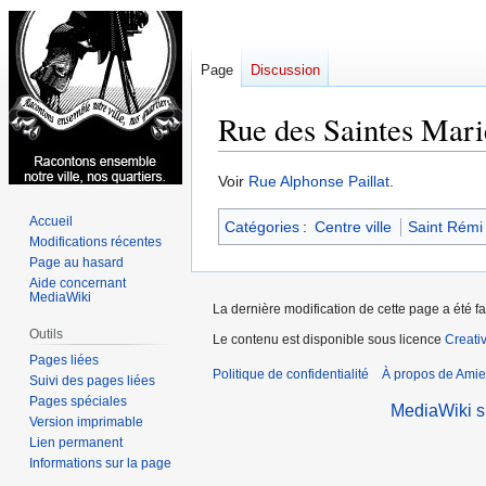
Page
Discussion
Rue des Saintes Mari
Aller
Aller
Voir
Rue Alphonse Paillat
.
à
à
Accueil
Catégories
:
Centre ville
Saint Rémi
la
la
Modifications récentes
navigation
recherche
Page au hasard
Aide concernant
MediaWiki
La dernière modification de cette page a été fa
Outils
Le contenu est disponible sous licence
Creati
Pages liées
Politique de confidentialité
À propos de Amie
Suivi des pages liées
Pages spéciales
MediaWiki 
Version imprimable
Lien permanent
Informations sur la page