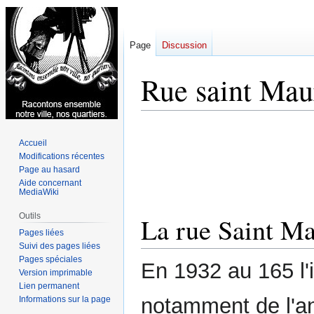
Page
Discussion
Rue saint Mau
Aller
Aller
Accueil
à
à
Modifications récentes
la
la
Page au hasard
navigation
recherche
Aide concernant
MediaWiki
Outils
La rue Saint Ma
Pages liées
Suivi des pages liées
Pages spéciales
En 1932 au 165 l'
Version imprimable
Lien permanent
notamment de l'a
Informations sur la page