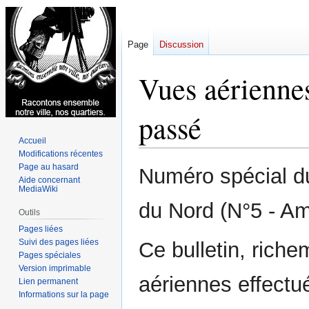
Page
Discussion
Vues aérienne
passé
Accueil
Modifications récentes
Aller
Aller
Page au hasard
Numéro spécial du 
Aide concernant
à
à
MediaWiki
la
la
du Nord (N°5 - A
navigation
recherche
Outils
Pages liées
Suivi des pages liées
Ce bulletin, riche
Pages spéciales
Version imprimable
aériennes effect
Lien permanent
Informations sur la page