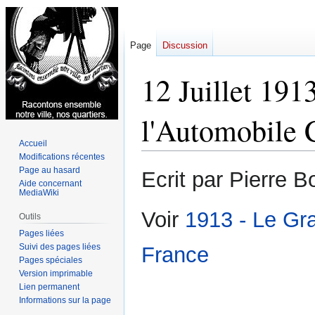
Page
Discussion
12 Juillet 191
l'Automobile 
Accueil
Modifications récentes
Aller
Aller
Page au hasard
Ecrit par Pierre B
Aide concernant
à
à
MediaWiki
la
la
Voir
1913 - Le Gra
navigation
recherche
Outils
Pages liées
Suivi des pages liées
France
Pages spéciales
Version imprimable
Lien permanent
Informations sur la page