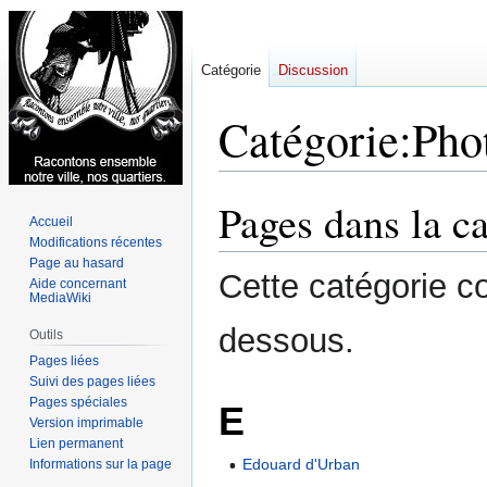
Catégorie
Discussion
Catégorie
:
Pho
Pages dans la c
Aller
Aller
Accueil
à
à
Modifications récentes
la
la
Page au hasard
Cette catégorie c
navigation
recherche
Aide concernant
MediaWiki
dessous.
Outils
Pages liées
Suivi des pages liées
Pages spéciales
E
Version imprimable
Lien permanent
Edouard d'Urban
Informations sur la page