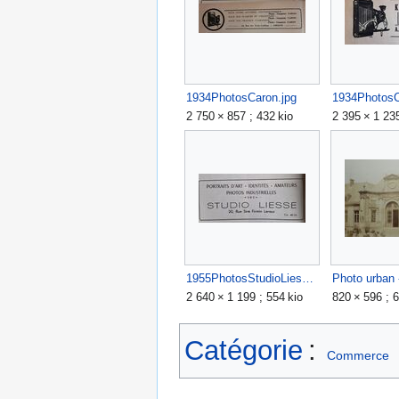
1934PhotosCaron.jpg
1934PhotosC
2 750 × 857 ; 432 kio
2 395 × 1 235
1955PhotosStudioLiesse.jpg
2 640 × 1 199 ; 554 kio
820 × 596 ; 6
Catégorie
:
Commerce