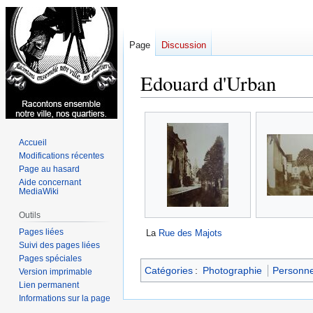
Page
Discussion
Edouard d'Urban
Aller
Aller
à
à
Accueil
la
la
Modifications récentes
navigation
recherche
Page au hasard
Aide concernant
MediaWiki
Outils
Pages liées
La
Rue des Majots
Suivi des pages liées
Pages spéciales
Catégories
:
Photographie
Personn
Version imprimable
Lien permanent
Informations sur la page