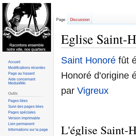
Page
Discussion
Eglise Saint-
Aller
Aller
Saint Honoré
fût 
Accueil
à
à
Modifications récentes
la
la
Honoré d'origine é
Page au hasard
navigation
recherche
Aide concernant
MediaWiki
par
Vigreux
Outils
Pages liées
Suivi des pages liées
Pages spéciales
Version imprimable
Lien permanent
L'église Saint-
Informations sur la page