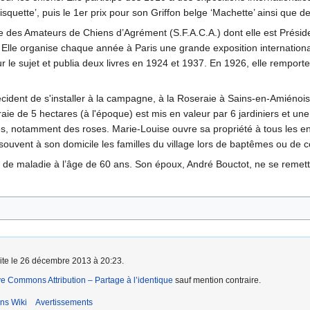
isquette’, puis le 1er prix pour son Griffon belge ‘Machette’ ainsi que
 des Amateurs de Chiens d’Agrément (S.F.A.C.A.) dont elle est Présiden
. Elle organise chaque année à Paris une grande exposition internationa
r le sujet et publia deux livres en 1924 et 1937. En 1926, elle rempor
ident de s'installer à la campagne, à la Roseraie à Sains-en-Amiénois
e de 5 hectares (à l'époque) est mis en valeur par 6 jardiniers et une 
, notamment des roses. Marie-Louise ouvre sa propriété à tous les enfa
t souvent à son domicile les familles du village lors de baptêmes ou de
de maladie à l’âge de 60 ans. Son époux, André Bouctot, ne se remettra
aite le 26 décembre 2013 à 20:23.
ve Commons Attribution – Partage à l’identique
sauf mention contraire.
ns Wiki
Avertissements