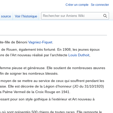
Créer un compte
Se connecter
Rechercher
e source
Voir l’historique
te-fille de Bénoni
Vagniez-Fiquet
.
e de Rouen, également très fortuné. En 1908, les jeunes époux
vre de l'Art nouveau réalisé par l'architecte
Louis Duthoit
,
ne femme pieuse et généreuse. Elle soutient de nombreuses œuvres
afin de soigner les nombreux blessés.
moyen de se mettre au service de ceux qui souffrent pendant les
çaise. Elle est décorée de la Légion d’honneur (JO du 31/10/1920)
la Palme Vermeil de la Croix Rouge en 1941.
essant pour son style gothique à l’extérieur et Art nouveau à
s où sont présentés 500 chiens de toutes races. Elle remporte le