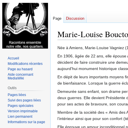
Page
Discussion
Marie-Louise Boucto
Aller
Aller
Née à Amiens, Marie-Louise Vagniez (1
à
à
En 1906, âgée de 22 ans, elle épouse 
Accueil
la
la
décident de faire construire une demeur
Modifications récentes
navigation
recherche
aujourd'hui monument historique class
Page au hasard
Aide concernant
En dépit de leurs importants moyens f
MediaWiki
de bienfaisance. Lorsque la guerre écl
Outils
Demeurée sans enfant, son drame perso
Pages liées
deux guerres. Elle devient Présidente 
Suivi des pages liées
pour ses actes de bravoure, son coura
Pages spéciales
Version imprimable
Membre de la société des « Amis des Arts
Lien permanent
l’intérieur ainsi que pour son confort (
Informations sur la page
Elle éprouve un amour inconditionnel po