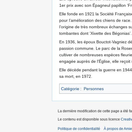
1er prix avec son Épagneul papillon ‘Fr
Elle fonde en 1921 la Société Française
pour l’amélioration des chiens de race
l’origine de très nombreux échanges su
tombantes dont ‘Xivette des Bégonias’.
En 1936, les époux Bouctot-Vagniez déc
passion commune. Le parc de la Roserai
cultiver de nombreuses espèces fleuries
engagée auprès de l'Église, elle reçoi
Elle décède pendant la guerre en 1944 
sa mort, en 1972.
Catégorie
:
Personnes
La dernière modification de cette page a été f
Le contenu est disponible sous licence
Creati
Politique de confidentialité
À propos de Amie