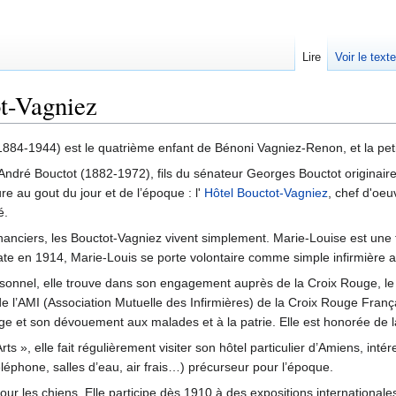
Lire
Voir le text
t-Vagniez
884-1944) est le quatrième enfant de Bénoni Vagniez-Renon, et la peti
André Bouctot (1882-1972), fils du sénateur Georges Bouctot originair
e au gout du jour et de l’époque : l'
Hôtel Bouctot-Vagniez
, chef d'oeu
é.
inanciers, les Bouctot-Vagniez vivent simplement. Marie-Louise est u
ate en 1914, Marie-Louis se porte volontaire comme simple infirmière 
nnel, elle trouve dans son engagement auprès de la Croix Rouge, le 
de l’AMI (Association Mutuelle des Infirmières) de la Croix Rouge Fran
ge et son dévouement aux malades et à la patrie. Elle est honorée de 
 », elle fait régulièrement visiter son hôtel particulier d’Amiens, intér
téléphone, salles d’eau, air frais…) précurseur pour l’époque.
ur les chiens. Elle participe dès 1910 à des expositions internationale