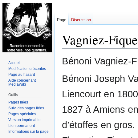
Page
Discussion
Vagniez-Fique
Aller
Aller
Bénoni Vagniez-F
Accueil
à
à
Modifications récentes
la
la
Page au hasard
Bénoni Joseph Vag
navigation
recherche
Aide concernant
MediaWiki
Liencourt en 1800. 
Outils
Pages liées
1827 à Amiens en
Suivi des pages liées
Pages spéciales
Version imprimable
d’étoffes en gros
Lien permanent
Informations sur la page