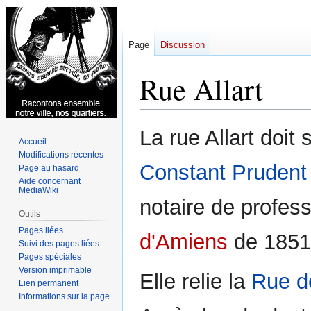
Page
Discussion
Rue Allart
Aller
Aller
La rue Allart doit
Accueil
à
à
Modifications récentes
la
la
Constant Prudent 
Page au hasard
navigation
recherche
Aide concernant
MediaWiki
notaire de profes
Outils
Pages liées
d'Amiens
de 1851
Suivi des pages liées
Pages spéciales
Version imprimable
Elle relie la
Rue d
Lien permanent
Informations sur la page