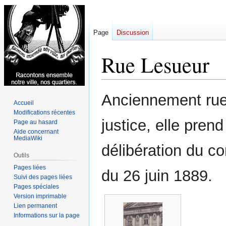
Page
Discussion
Rue Lesueur
Aller
Aller
Anciennement rue
Accueil
à
à
Modifications récentes
la
la
justice, elle pren
Page au hasard
navigation
recherche
Aide concernant
MediaWiki
délibération du co
Outils
Pages liées
du 26 juin 1889.
Suivi des pages liées
Pages spéciales
Version imprimable
Lien permanent
Informations sur la page