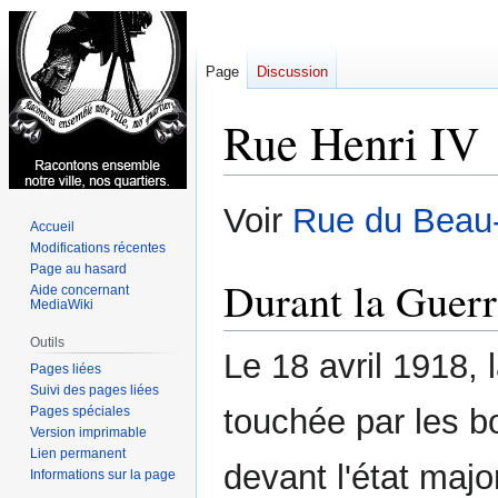
Page
Discussion
Rue Henri IV
Aller
Aller
Voir
Rue du Beau-
Accueil
à
à
Modifications récentes
la
la
Page au hasard
navigation
recherche
Durant la Guerr
Aide concernant
MediaWiki
Outils
Le 18 avril 1918, 
Pages liées
Suivi des pages liées
touchée par les 
Pages spéciales
Version imprimable
Lien permanent
devant l'état majo
Informations sur la page